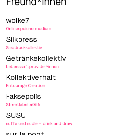
Freund*innen
wolke7
Onlinespeichermedium
Silkpress
Siebdruckkollektiv
Getränkekollektiv
Lebenssaftprovider*innen
Kollektiverhalt
Entourage Creation
Faksepolis
Streetlabel 4056
SUSU
suffe und sudle – drink and draw
sur le pont