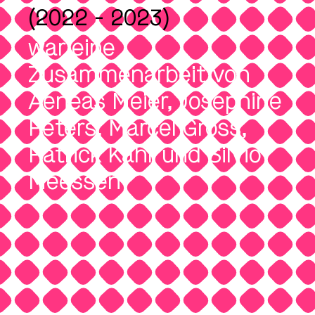
(2022 - 2023)
war eine
Zusammenarbeit von
Aeneas Meier
,
Josephine
Peters
,
Marcel Gross
,
Patrick Kahr
und
Silvio
Meessen