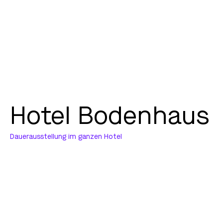
Hotel Bodenhaus
Dauerausstellung im ganzen Hotel
Das Hotel Bodenhaus in Splügen
hat eine lange Tradition und
verbildlicht dies im ganzen
Gebäude über alte Fotografien,
Zitate von bekannten